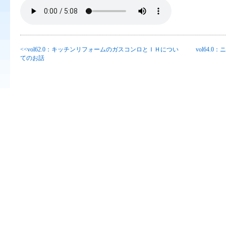
<<vol62.0：キッチンリフォームのガスコンロとＩＨについ
vol64
てのお話