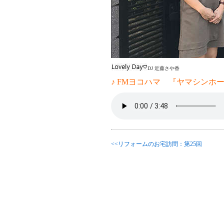
DJ 近藤さや香
♪ FMヨコハマ 『ヤマシンホー
<<リフォームのお宅訪問：第25回